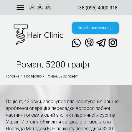
+38 (096) 4000 918
Онлайн-консультація
Роман, 5200 графт
Свяжитесь с нами
в мессенджере:
Головна
/
Портфоліо
/
Роман, 5200 графт
їна, м. Київ,
. Валерія
ановського, 144
Пацієнт, 42 роки, звернувся для коригування раніше
зробленої операції з пересадки волосся лобної
частини голови в одній з клінік пластичної хірургії в
Україні.7 стадія облисіння за шкалою Гамільтона-
Норвуда.Методом FUE пацієнту пересадили 3200