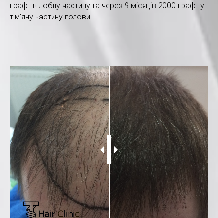
графт в лобну частину та через 9 місяців 2000 графт у
тім'яну частину голови.