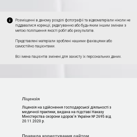
Розміщенні в даному розділі фотографії та відеоматеріали ніколи не
піддавалися корекції, редагуванню або будь-яким іншим змінам з
метою поліпшення якості робіт або результатів.
Представлені матеріали зроблені нашими фахівцями або
самостійно пацієнтами.
Всі імена пацієнтів змінені для захисту їх персональних даних.
Ліцензія
Ліцензія на здійснення господарської діяльності з
медичної практики, видана на підставі Наказу
Міністерства охорони здоров'я України № 2695 від
20.11.2020 р.
Правила користування сайтом