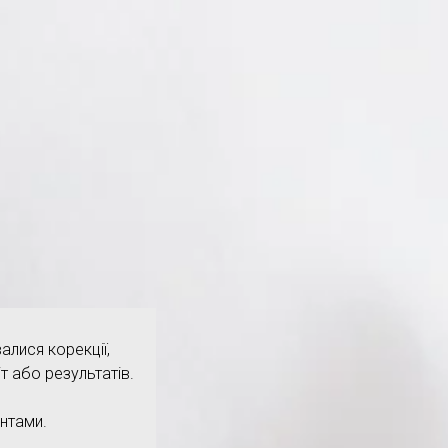
алися корекції,
т або результатів.
нтами.