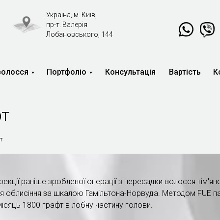
Україна, м. Київ,
пр-т. Валерія
Лобановського, 144
волосся
Портфоліо
Консультація
Вартість
К
Свяжитесь с нами
Онлайн-консультация
в мессенджере:
фт
т
рекції раніше зробленої операції з пересадки волосся тім'яної
стадія облисіння за шкалою Гамільтона-Норвуда. Методом FUE 
 місяць 1800 графт в лобну частину голови.