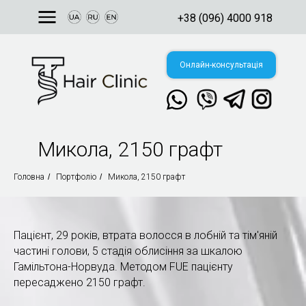
+38 (096) 4000 918
Онлайн-консультація
Микола, 2150 графт
Свяжитесь с нами
в мессенджере:
Головна
/
Портфоліо
/
Микола, 2150 графт
їна, м. Київ,
. Валерія
ановського, 144
Пацієнт, 29 років, втрата волосся в лобній та тім'яній
частині голови, 5 стадія облисіння за шкалою
Гамільтона-Норвуда. Методом FUE пацієнту
пересаджено 2150 графт.